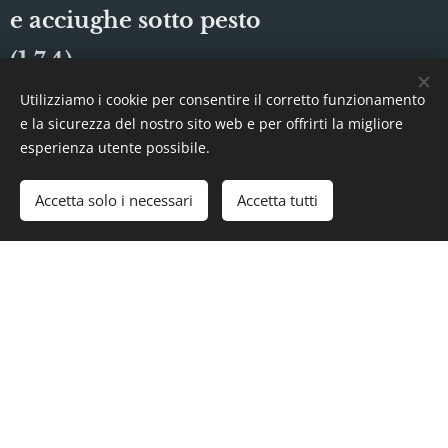
e acciughe sotto pesto
(1,7,4)
Utilizziamo i cookie per consentire il corretto funzionamento
€ 13,00
Carpaccio di Tonno
e la sicurezza del nostro sito web e per offrirti la migliore
esperienza utente possibile.
affumicato con insalata
e salsa Teriaky (4,6)
Accetta solo i necessari
Accetta tutti
€ 14,00
Insalata di Mare (2,14)
Pappardella al sugo di Polipetti
rosso (1,3,4,12) € 13,00
€ 14,00
Spaghetti alle vongole